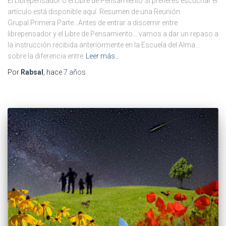
El Librepensador o el Libre de Pensamiento Si prefieres escuchar el
artículo está disponible aquí Resumen de una Reunión
Grupal.Primera Parte…Antes de entrar a discernir entre
librepensador y el Libre de Pensamiento… vamos a dar un repaso a
la instrucción recibida anteriormente en la Escuela del Alma…
sobre la diferencia entre
Leer más…
Por
Rabsal
, hace
7 años