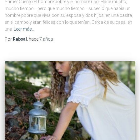
Primer Cuento El hombre pobre y el hombre rico. Hace mucho,
mucho tiempo… pero que mucho tiempo… sucedió que había un
hombre pobre que vivía con su esposa y dos hijos, en una casita,
en el campo y eran felices con lo que tenían. Cerca de su casa, en
una
Leer más…
Por
Rabsal
, hace
7 años