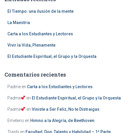
r
:
El Tiempo: una ilusión de la mente
La Maestria
Carta a los Estudiantes y Lectores
Vivir la Vida, Plenamente
El Estudiante Espiritual, el Grupo y la Orquesta
Comentarios recientes
Padme
en
Carta a los Estudiantes y Lectores
Padme
en
El Estudiante Espiritual, el Grupo y la Orquesta
Padme
en
Viniste a Ser Feliz, No te Distraigas
Emeterio
en
Himno a la Alegría, de Beethoven
Trashi
en
Facultad, Don, Talento y Habilidad – 1ª Parte