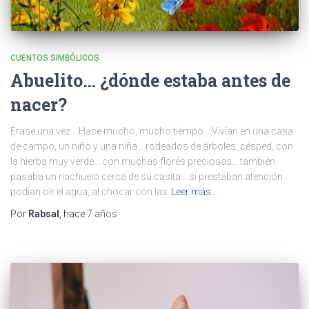
CUENTOS SIMBÓLICOS
Abuelito… ¿dónde estaba antes de
nacer?
Érase una vez… Hace mucho, mucho tiempo… Vivían en una casa
de campo, un niño y una niña… rodeados de árboles, césped, con
la hierba muy verde… con muchas flores preciosas… también
pasaba un riachuelo cerca de su casita… si prestaban atención…
podían oír el agua, al chocar con las
Leer más…
Por
Rabsal
, hace
7 años