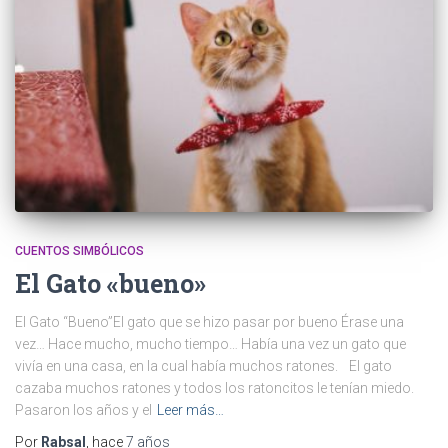
CUENTOS SIMBÓLICOS
El Gato «bueno»
El Gato “Bueno”El gato que se hizo pasar por bueno Érase una
vez… Hace mucho, mucho tiempo… Había una vez un gato que
vivía en una casa, en la cual había muchos ratones. El gato
cazaba muchos ratones y todos los ratoncitos le tenían miedo.
Pasaron los años y el
Leer más…
Por
Rabsal
, hace
7 años