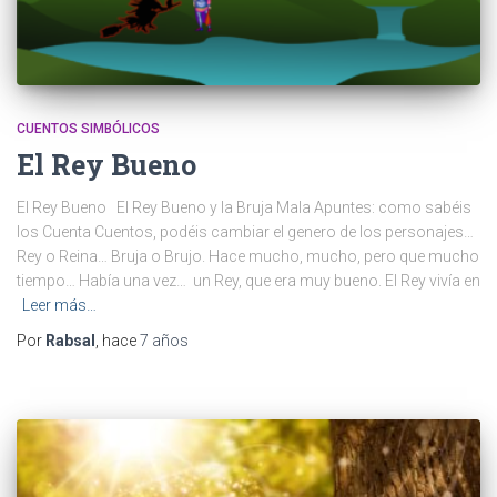
CUENTOS SIMBÓLICOS
El Rey Bueno
El Rey Bueno El Rey Bueno y la Bruja Mala Apuntes: como sabéis
los Cuenta Cuentos, podéis cambiar el genero de los personajes…
Rey o Reina… Bruja o Brujo. Hace mucho, mucho, pero que mucho
tiempo… Había una vez… un Rey, que era muy bueno. El Rey vivía en
Leer más…
Por
Rabsal
, hace
7 años