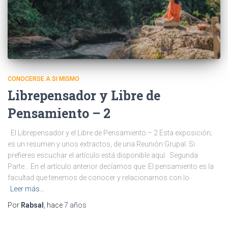
CONOCERSE A SI MISMO
Librepensador y Libre de
Pensamiento – 2
El Librepensador y el Libre de Pensamiento – 2 Esta exposición;
es un resumen y unos extractos, de una Reunión Grupal. Si
prefieres escuchar el artículo está disponible aquí Segunda
Parte… En el artículo anterior decíamos que: El pensamiento es la
facultad que tenemos de conocer y relacionarnos con lo
Leer más…
Por
Rabsal
, hace
7 años