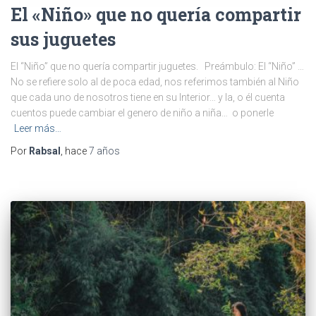
El «Niño» que no quería compartir
sus juguetes
El “Niño” que no quería compartir juguetes. Preámbulo: El “Niño” …
No se refiere solo al de poca edad, nos referimos también al Niño
que cada uno de nosotros tiene en su Interior… y la, o él cuenta
cuentos puede cambiar el genero de niño a niña… o ponerle
Leer más…
Por
Rabsal
, hace
7 años