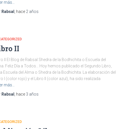
er más…
r
Rabsal
, hace
2 años
CATEGORIZED
ibro II
ro II El Blog de Rabsal Shedra de la Bodhichita o Escuela del
a. Feliz Día a Todos… Hoy hemos publicado el Segundo Libro,
la Escuela del Alma o Shedra de la Bodhichita. La elaboración del
ro I (color rojo) y el Libro II (color azul), ha sido realizada
er más…
r
Rabsal
, hace
3 años
CATEGORIZED