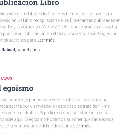
ublicación Libro
licación de un Libro Feliz Día… Hoy hemos puesto a vuestra
posición un Libro recopilación de las Enseñanzas publicadas en
Blog. Doy las Gracias a Yikme y Dechen, pues gracias a ellos ha
o posible su publicación. En el Libro, así como en el Blog, están
 instrucciones para
Leer más…
r
Rabsal
, hace
4 años
ITADOS
l egoísmo
esta ocasión, y por primera vez en este blog tenemos una
rada escrita por un invitado, en este caso se trata de Yikme,
ero que lo disfrutéis. Si prefieres escuchar el artículo está
sponible aquí El egoísmo Podemos suponer que cada época
 vive la humanidad se define de alguna
Leer más…