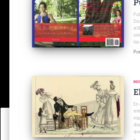
P
Pub
Dis
el 
sid
las
Po
INV
E
En 
ent
esp
di
que