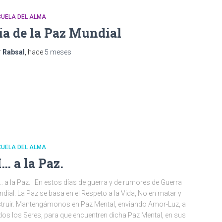
CUELA DEL ALMA
ía de la Paz Mundial
r
Rabsal
, hace
5 meses
CUELA DEL ALMA
I… a la Paz.
 a la Paz. En estos días de guerra y de rumores de Guerra
dial. La Paz se basa en el Respeto a la Vida, No en matar y
truir. Mantengámonos en Paz Mental, enviando Amor-Luz, a
os los Seres, para que encuentren dicha Paz Mental, en sus