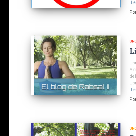
Le
Po
UN
L
Lib
Alm
de 
Lib
Le
Po
UN