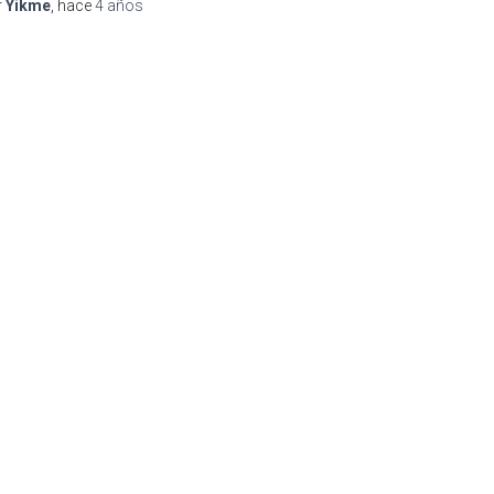
r
Yikme
, hace
4 años