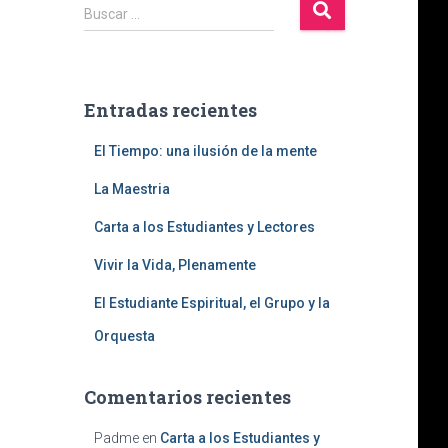
B
Buscar …
u
s
c
a
Entradas recientes
r
:
El Tiempo: una ilusión de la mente
La Maestria
Carta a los Estudiantes y Lectores
Vivir la Vida, Plenamente
El Estudiante Espiritual, el Grupo y la
Orquesta
Comentarios recientes
Padme
en
Carta a los Estudiantes y