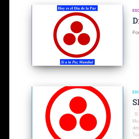
ES
D
Po
ES
S
SI…
Mun
des
Tod