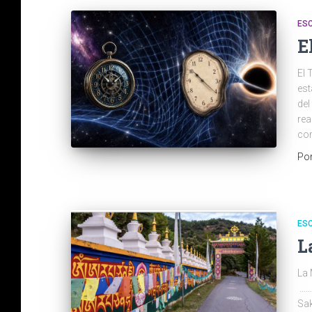
ES
E
El 
est
del
rea
cor
Po
ES
L
La 
……
Sak