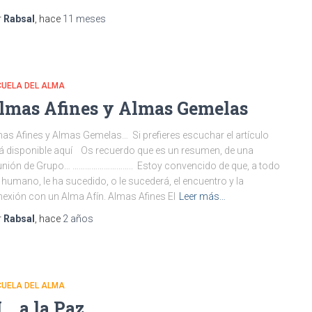
r
Rabsal
, hace
11 meses
CUELA DEL ALMA
lmas Afines y Almas Gemelas
as Afines y Almas Gemelas… Si prefieres escuchar el artículo
á disponible aquí Os recuerdo que es un resumen, de una
nión de Grupo… ……………………….. Estoy convencido de que, a todo
 humano, le ha sucedido, o le sucederá, el encuentro y la
exión con un Alma Afín. Almas Afines El
Leer más…
r
Rabsal
, hace
2 años
CUELA DEL ALMA
I… a la Paz.