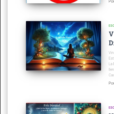
Po
ES
V
D
Vin
Est
La 
lle
Cad
Po
ES