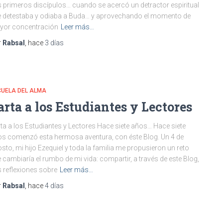
 primeros discípulos… cuando se acercó un detractor espiritual
 detestaba y odiaba a Buda… y aprovechando el momento de
yor concentración
Leer más…
r
Rabsal
, hace
3 días
CUELA DEL ALMA
arta a los Estudiantes y Lectores
ta a los Estudiantes y Lectores Hace siete años… Hace siete
s comenzó esta hermosa aventura, con éste Blog. Un 4 de
sto, mi hijo Ezequiel y toda la familia me propusieron un reto
 cambiaría el rumbo de mi vida: compartir, a través de este Blog,
 reflexiones sobre
Leer más…
r
Rabsal
, hace
4 días