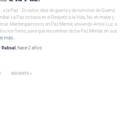
 a la Paz. En estos días de guerra y de rumores de Guerra
dial. La Paz se basa en el Respeto a la Vida, No en matar y
truir. Mantengámonos en Paz Mental, enviando Amor-Luz, a
os los Seres, para que encuentren dicha Paz Mental, en sus
er más…
r
Rabsal
, hace
2 años
2
SIGUIENTE