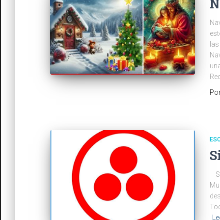
N
Nav
est
las
Nav
una
Re
Po
ES
S
SI…
Mun
des
Tod
Le