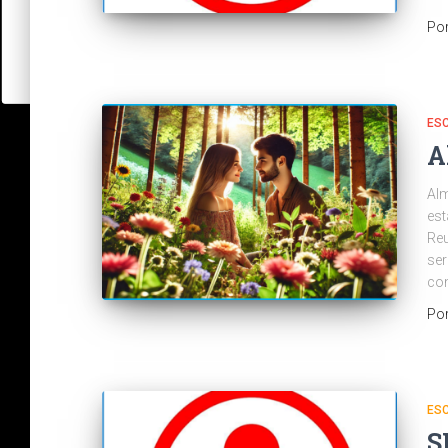
Po
ES
A
Alm
est
Reu
ser
con
Po
ES
S