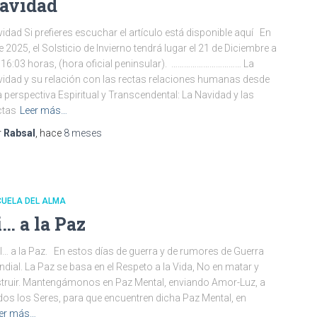
avidad
idad Si prefieres escuchar el artículo está disponible aquí En
e 2025, el Solsticio de Invierno tendrá lugar el 21 de Diciembre a
 16:03 horas, (hora oficial peninsular). …………………………… La
idad y su relación con las rectas relaciones humanas desde
 perspectiva Espiritual y Transcendental: La Navidad y las
ctas
Leer más…
r
Rabsal
, hace
8 meses
CUELA DEL ALMA
i… a la Paz
 a la Paz. En estos días de guerra y de rumores de Guerra
dial. La Paz se basa en el Respeto a la Vida, No en matar y
truir. Mantengámonos en Paz Mental, enviando Amor-Luz, a
os los Seres, para que encuentren dicha Paz Mental, en
er más…