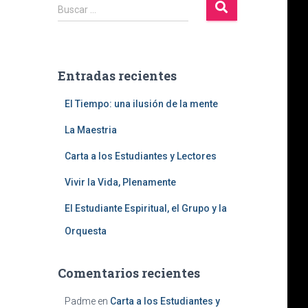
B
Buscar …
u
s
c
a
Entradas recientes
r
:
El Tiempo: una ilusión de la mente
La Maestria
Carta a los Estudiantes y Lectores
Vivir la Vida, Plenamente
El Estudiante Espiritual, el Grupo y la
Orquesta
Comentarios recientes
Padme
en
Carta a los Estudiantes y