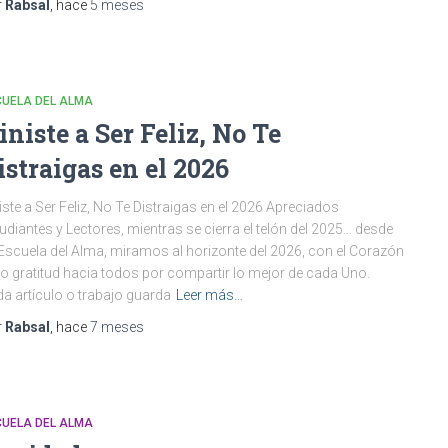
r
Rabsal
, hace
5 meses
CUELA DEL ALMA
iniste a Ser Feliz, No Te
istraigas en el 2026
iste a Ser Feliz, No Te Distraigas en el 2026 Apreciados
udiantes y Lectores, mientras se cierra el telón del 2025… desde
Escuela del Alma, miramos al horizonte del 2026, con el Corazón
no gratitud hacia todos por compartir lo mejor de cada Uno.
a artículo o trabajo guarda
Leer más…
r
Rabsal
, hace
7 meses
CUELA DEL ALMA