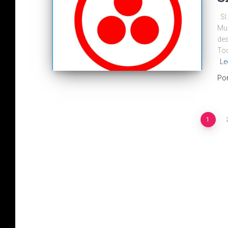
SI…
Mun
des
Tod
Le
Po
1
Navegación
de
entradas