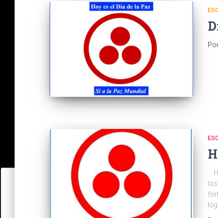
ES
D
Po
ES
H
Him
los
for
log