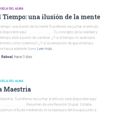
CUELA DEL ALMA
l Tiempo: una ilusión de la mente
Tiempo: una ilusión de la mente Si prefieres escuchar el artículo
á disponible aquí ………………………….. Tu concepto de la realidad y
 tiempo está a punto de cambiar. ¿Y si el tiempo no avanzara
lmente como creemos? ¿Y si la sensación de que el tiempo
re hacia adelante fuera
Leer más…
r
Rabsal
, hace
3 días
CUELA DEL ALMA
a Maestria
Maestría Si prefieres escuchar el artículo está disponible aquí
……………………………. Resumen de una Reunión Grupal. Estaba
yamuni el Buda meditando en la espesura del bosque junto a