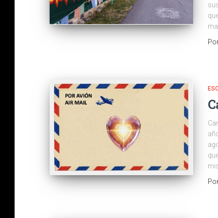
sus
que
ma
Po
ES
C
Car
año
ago
que
mis
Po