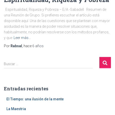
Espiritualidad, Riqueza y Pobreza – E/A -Sabadell Resumen de
una Reunión de Grupo. Si prefieres escuchar el artículo está
disponible aquí Una de las cuestiones que se plantean con mayor
asiduidad es la manera de poder resolver situaciones que,
habitualmente, no podrían resolverse con los métodos profanos,
y que
Leer más…
Por
Rabsal
, hace
6 años
B
Buscar …
u
s
c
a
Entradas recientes
r
:
El Tiempo: una ilusión de la mente
La Maestria