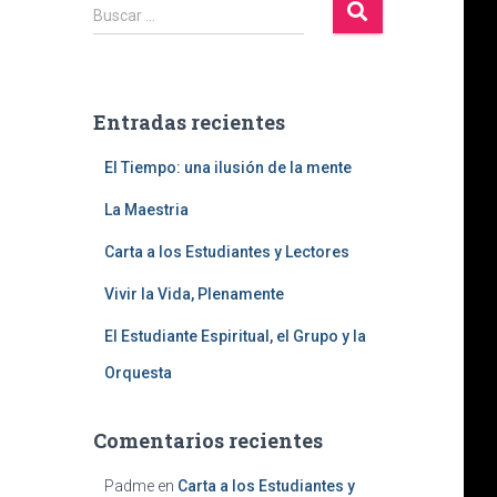
B
Buscar …
u
s
c
a
Entradas recientes
r
:
El Tiempo: una ilusión de la mente
La Maestria
Carta a los Estudiantes y Lectores
Vivir la Vida, Plenamente
El Estudiante Espiritual, el Grupo y la
Orquesta
Comentarios recientes
Padme
en
Carta a los Estudiantes y