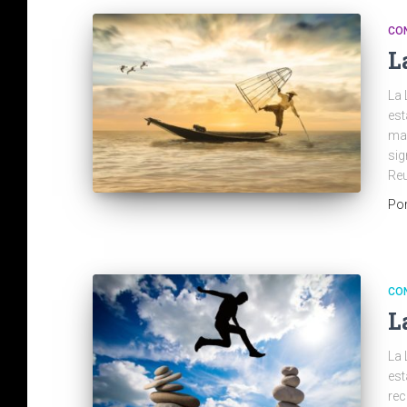
CO
L
La 
est
may
si
Reu
Po
CO
L
La 
est
rec