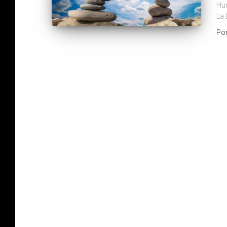
Hum
La 
Po