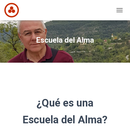
C
A
M
B
I
Escuela del Alma
A
R
M
O
D
O
D
E
N
A
V
¿Qué es una
E
G
A
Escuela del Alma?
C
I