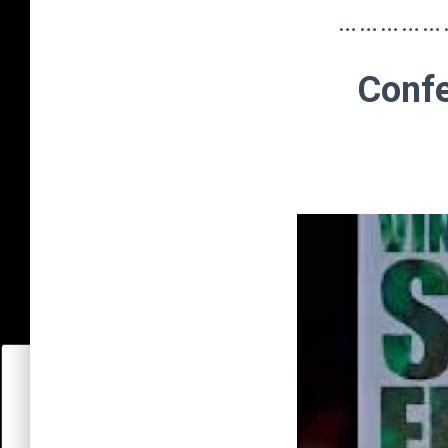
……………
Confe