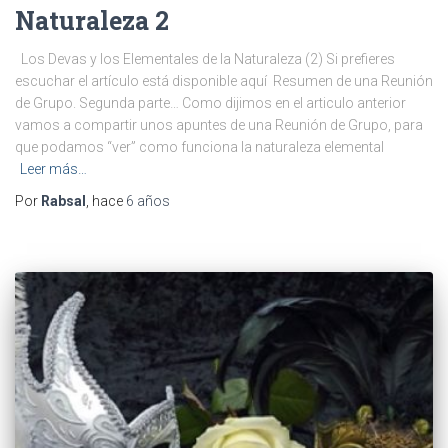
Naturaleza 2
Los Devas y los Elementales de la Naturaleza (2) Si prefieres
escuchar el artículo está disponible aquí Resumen de una Reunión
de Grupo. Segunda parte… Como dijimos en el articulo anterior
vamos a compartir unos apuntes de una Reunión de Grupo, para
que podamos “ver” como funciona la naturaleza elemental
Leer más…
Por
Rabsal
, hace
6 años