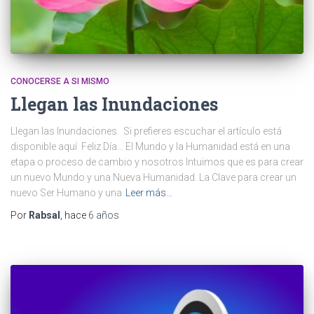
CONOCERSE A SI MISMO
Llegan las Inundaciones
Llegan las Inundaciones Si prefieres escuchar el artículo está
disponible aquí Feliz Día… El Mundo y la Humanidad está en una
etapa o proceso de cambio y nosotros Intuimos que es para crear
un nuevo Mundo y una Nueva Humanidad. La Clave para crear un
nuevo Ser Humano y una
Leer más…
Por
Rabsal
, hace
6 años