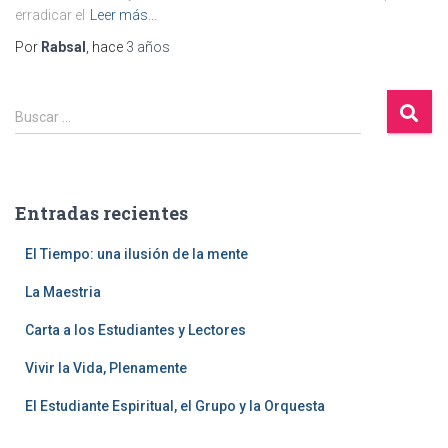
erradicar el
Leer más…
Por
Rabsal
, hace
3 años
B
Buscar …
u
s
c
a
Entradas recientes
r
:
El Tiempo: una ilusión de la mente
La Maestria
Carta a los Estudiantes y Lectores
Vivir la Vida, Plenamente
El Estudiante Espiritual, el Grupo y la Orquesta