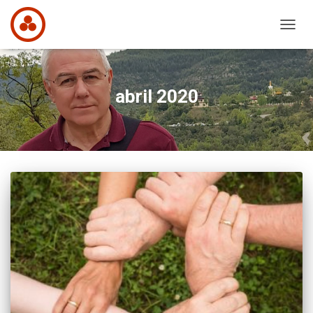
CAMB
MODO
DE
NAVEG
abril 2020