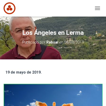
C
A
M
B
I
Los Ángeles en Lerma
A
R
Publicado por
Rabsal
en
08/08/2019
M
O
D
O
D
E
N
19 de mayo de 2019.
A
V
E
G
A
C
I